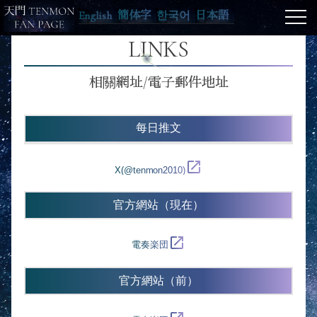
English
簡体字
한국어
日本語
LINKS
相關網址/電子郵件地址
每日推文
open_in_new
X(@tenmon2010)
官方網站（現在）
open_in_new
電奏楽団
官方網站（前）