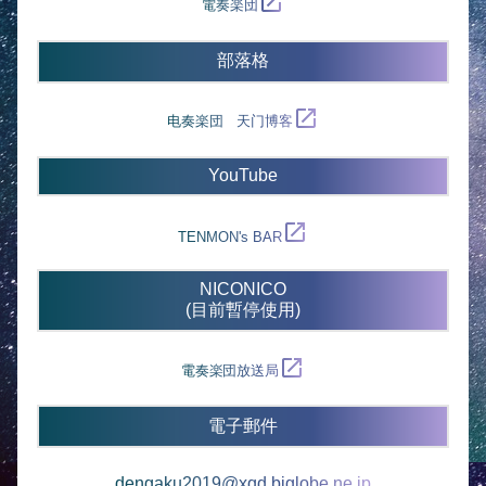
open_in_new
電奏楽団
部落格
open_in_new
电奏楽団 天门博客
YouTube
open_in_new
TENMON's BAR
NICONICO
(目前暫停使用)
open_in_new
電奏楽団放送局
電子郵件
dengaku2019@xqd.biglobe.ne.jp