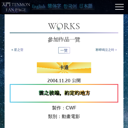
English
簡体字
한국어
日本語
WORKS
參加作品一覽
« 星之聲
一覽
寒蟬鳴泣之時 »
卡通
2004.11.20 公開
雲之彼端，約定的地方
製作：CWF
類別：動畫電影