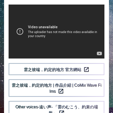
open_in_new
雲之彼端，約定的地方 官方網站
雲之彼端，約定的地方 | 作品介紹 | CoMix Wave Fi
open_in_new
lms
Other voices-遠い声- 「雲のむこう、約束の場
open_in_new
所」